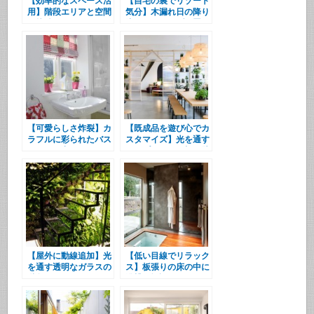
【効率的なスペース活
【自宅の裏でリゾート
用】階段エリアと空間
気分】木漏れ日の降り
の接続
注ぐ、バスタブの置か
れたウッドデッキのテ
ラス
【可愛らしさ炸裂】カ
【既成品を遊び心でカ
ラフルに彩られたバス
スタマイズ】光を通す
ルームの窓
シンプルな間仕切り壁
と、ワークデスクの頭
上の空中茶室
【屋外に動線追加】光
【低い目線でリラック
を通す透明なガラスの
ス】板張りの床の中に
階段
浴槽が埋設されたバス
ルーム