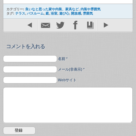
カテゴリー:
良いなと思った家や内装、家具など
,
内装や雰囲気
タグ:
テラス
,
バスルーム
,
庭
,
浴室
,
遊び心
,
開放感
,
雰囲気
コメントを入れる
名前 *
メール(非表示) *
Webサイト