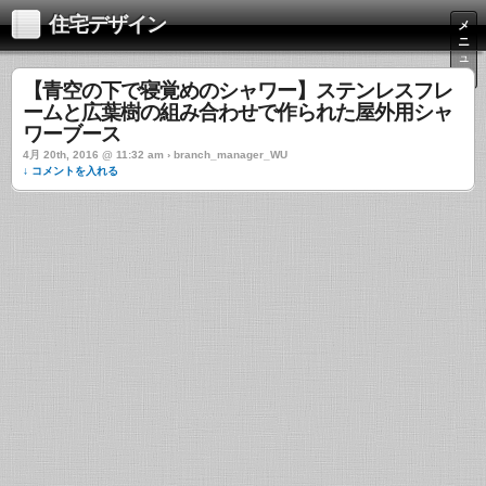
住宅デザイン
メ
ニ
ュ
ー
【青空の下で寝覚めのシャワー】ステンレスフレ
ームと広葉樹の組み合わせで作られた屋外用シャ
ワーブース
4月 20th, 2016 @ 11:32 am › branch_manager_WU
↓ コメントを入れる