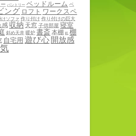
ベッドルーム
ニー
ベ
パントリー
ビング
ワークスペ
ロフト
作り付け
作り付けの巨大
掛けソファ
収納
寝室
れ感
天窓
子供部屋
棚
庭
書斎
本棚
暖炉
斜め天井
机
遊び心
開放感
自宅用
窓
気