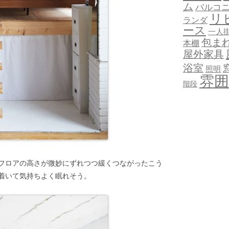
ム
バルコ
リ
ランダ
ース
一人
包ま
本棚
屋外家具
浴室
照明
雰囲
階段
フロアの高さが微妙にずれつつ緩くつながったこう
着いて気持ちよく眠れそう。