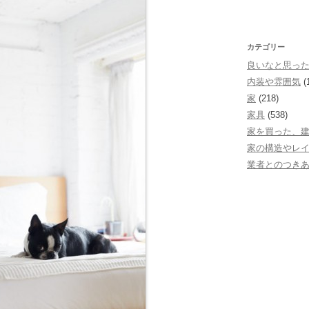
カテゴリー
良いなと思っ
内装や雰囲気
(
家
(218)
家具
(538)
家を買った、
家の構造やレ
業者とのつき