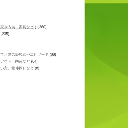
た家や内装、家具など
(1,380)
1,235)
建てた際の経験談やエピソード
(88)
イアウト、内装など
(84)
あい方、物件探しなど
(8)