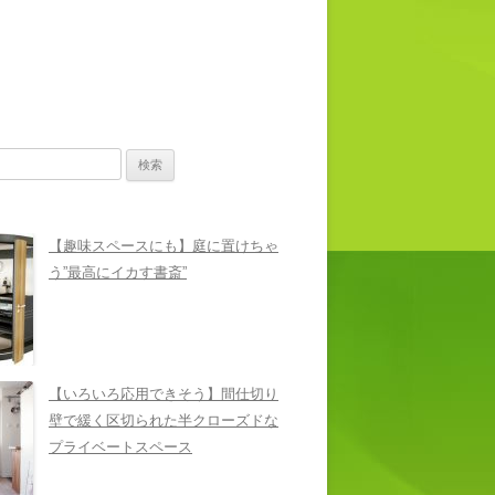
【趣味スペースにも】庭に置けちゃ
う”最高にイカす書斎”
【いろいろ応用できそう】間仕切り
壁で緩く区切られた半クローズドな
プライベートスペース