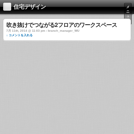
住宅デザイン
メ
ニ
ュ
ー
吹き抜けでつながる2フロアのワークスペース
7月 11th, 2014 @ 11:03 pm › branch_manager_WU
↓ コメントを入れる