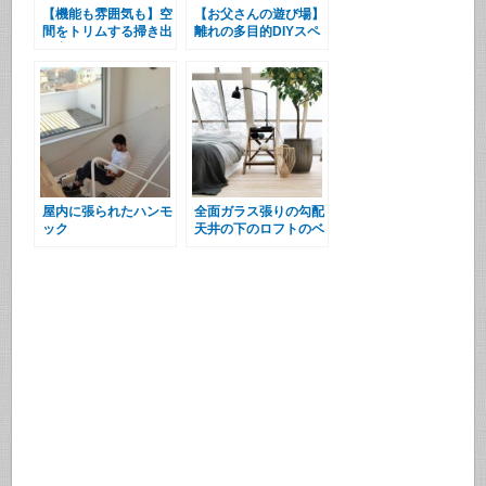
【機能も雰囲気も】空
【お父さんの遊び場】
間をトリムする掃き出
離れの多目的DIYスペ
し窓
ース
屋内に張られたハンモ
全面ガラス張りの勾配
ック
天井の下のロフトのベ
ッドルーム