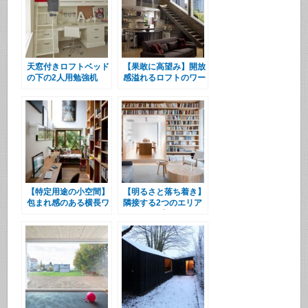
天窓付きロフトベッド
【果敢に高望み】開放
の下の2人用勉強机
感溢れるロフトのワー
クスペース
【特定用途の小空間】
【明るさと落ち着き】
包まれ感のある横長ワ
隣接する2つのエリア
ークスペース
のギャップ