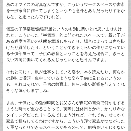
所のオフィスの写真なんですが、こういうワークスペースや書斎
を一般家庭に作ってしまうというのも意外とありだったりするか
もな、と思ったんですけれど。
個室の子供部屋/勉強部屋というのも別に悪いとは思いませんけ
れど、こういった「半個室」的に開かれたスペースで、親と子が
ある程度お互いの状態を意識しあったり、場合によっては声を掛
けたり質問したり、ということができるくらいの作りになってい
る子供部屋って、子供の教育ということを考えた場合に、きっと
良い方向に働いてくれるんじゃないかと思うんですよ。
それと同じく、親が仕事をしている姿や、本を読んだり、何らか
の趣味に没頭・集中しているような姿を子供に見せるというの
も、それはそれで、子供の教育上、何らか良い影響を与えてくれ
そうな気がしますしね。
まあ、子供たちの勉強時間とお父さんが自宅の書斎で何かをする
ような時間が重なることって、実際には休日とかの、かなり希な
タイミングだったりするんでしょうけれど、それでも、せっかく
家族で暮らしてるわけですから、こういう形で家族がつながった
り重なったりできるスペースがあるのって、結構良いんじゃない