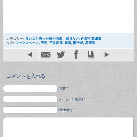
カテゴリー:
良いなと思った家や内装、家具など
,
内装や雰囲気
タグ:
ワークスペース
,
天窓
,
子供部屋
,
書斎
,
開放感
,
雰囲気
コメントを入れる
名前 *
メール(非表示) *
Webサイト