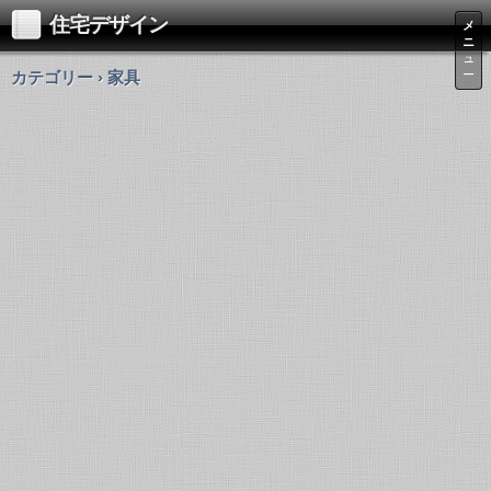
住宅デザイン
メ
ニ
ュ
カテゴリー › 家具
ー