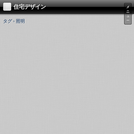
住宅デザイン
メ
ニ
ュ
タグ › 照明
ー