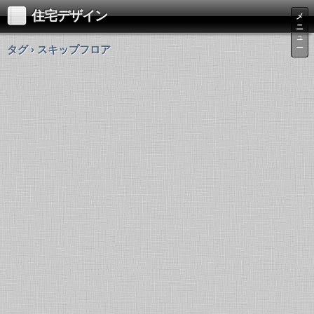
住宅デザイン
メ
ニ
ュ
タグ › スキップフロア
ー